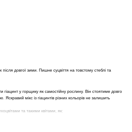
х після довгої зими. Пишне суцвіття на товстому стеблі та
ти гіацинт у горщику як самостійну рослину. Він стоятиме довго
. Яскравий мікс із гіацинтів різних кольорів не залишить
хоцвітами та такими квітами, як: