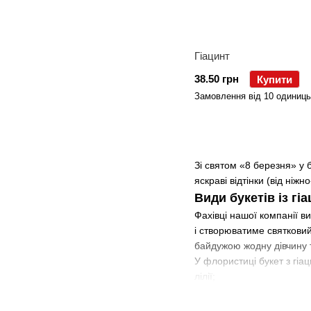
Гіацинт
38.50 грн
Купити
Замовлення від 10 одиниць
Зі святом «8 березня» у б
яскраві відтінки (від ніжн
Види букетів із гіа
Фахівці нашої компанії в
і створюватиме святковий
байдужою жодну дівчину т
У флористиці букет з гіа
лілії;
хризантеми;
троянди;