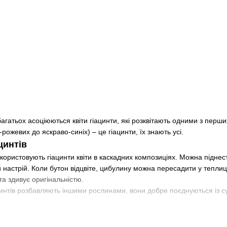
агатьох асоціюються квіти гіацинти, які розквітають одними з перши
о-рожевих до яскраво-синіх) – це гіацинти, їх знають усі.
цинтів
икористовують гіацинти квіти в каскадних композиціях. Можна піднес
 настрій. Коли бутон відцвіте, цибулину можна пересадити у теплицю
а здивує оригінальністю.
цинтів розбавляють іншими рослинами, вони добре поєднуються із су