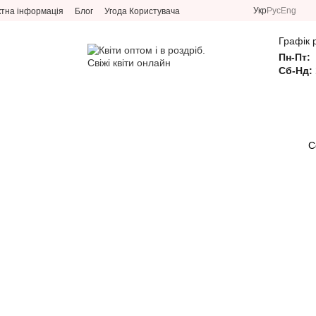
Укр
Рус
Eng
ктна інформація
Блог
Угода Користувача
Графік 
Пн-Пт:
Сб-Нд: 
С