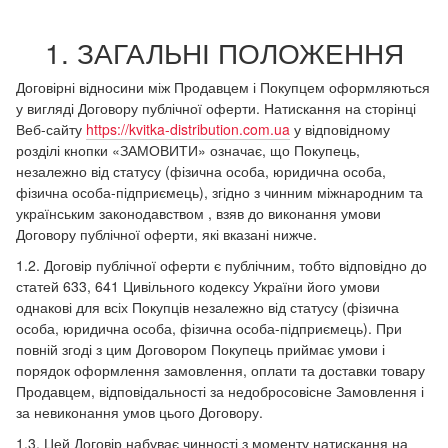
1. ЗАГАЛЬНІ ПОЛОЖЕННЯ
Договірні відносини між Продавцем і Покупцем оформляються
у вигляді Договору публічної оферти. Натискання на сторінці
Веб-сайту
https://kvitka-distribution.com.ua
у відповідному
розділі кнопки «ЗАМОВИТИ» означає, що Покупець,
незалежно від статусу (фізична особа, юридична особа,
фізична особа-підприємець), згідно з чинним міжнародним та
українським законодавством , взяв до виконання умови
Договору публічної оферти, які вказані нижче.
1.2. Договір публічної оферти є публічним, тобто відповідно до
статей 633, 641 Цивільного кодексу України його умови
однакові для всіх Покупців незалежно від статусу (фізична
особа, юридична особа, фізична особа-підприємець). При
повній згоді з цим Договором Покупець приймає умови і
порядок оформлення замовлення, оплати та доставки товару
Продавцем, відповідальності за недобросовісне Замовлення і
за невиконання умов цього Договору.
1.3. Цей Договір набуває чинності з моменту натискання на