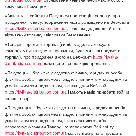
тому числі Покупцям.
«Акцепт» - прийняття Покупцем пропозиції продавця про
придбання Товару, зображення якого розміщено на Веб-сайті
https://kvitka-distribution.com.ua
, шляхом додавання його в
віртуальну корзину і відправки Замовлення.
«Товар» - предмет торгівлі (виріб, модель, аксесуар,
комплектуючі та супутні предмети, будь-які інші предмети
торгівлі), про придбання якого на Веб-сайті
https://kvitka-
distribution.com.ua
розміщено пропозицію продавця.
«Покупець» - будь-яка дієздатна фізична, юридична особа,
фізична особа-підприємець, згідно з чинним міжнародним та
українським законодавством, які відвідали Веб-сайт
https://kvitka-distribution.com.ua
і мають намір придбати той чи
інший Товар.
«Продавець» - будь-яка дієздатна фізична, юридична особа,
фізична особа-підприємець, згідно з чинним міжнародним та
українським законодавством, які є власниками або
розповсюджувачами Товару і за допомогою Веб-сайту
https://kvitka-distribution.com.ua
мають намір його продати.