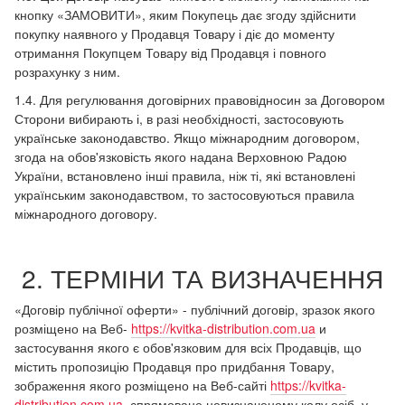
кнопку «ЗАМОВИТИ», яким Покупець дає згоду здійснити
покупку наявного у Продавця Товару і діє до моменту
отримання Покупцем Товару від Продавця і повного
розрахунку з ним.
1.4. Для регулювання договірних правовідносин за Договором
Сторони вибирають і, в разі необхідності, застосовують
українське законодавство. Якщо міжнародним договором,
згода на обов'язковість якого надана Верховною Радою
України, встановлено інші правила, ніж ті, які встановлені
українським законодавством, то застосовуються правила
міжнародного договору.
2. ТЕРМІНИ ТА ВИЗНАЧЕННЯ
«Договір публічної оферти» - публічний договір, зразок якого
розміщено на Веб-
https://kvitka-distribution.com.ua
и
застосування якого є обов'язковим для всіх Продавців, що
містить пропозицію Продавця про придбання Товару,
зображення якого розміщено на Веб-сайті
https://kvitka-
distribution.com.ua
, спрямоване невизначеному колу осіб, у