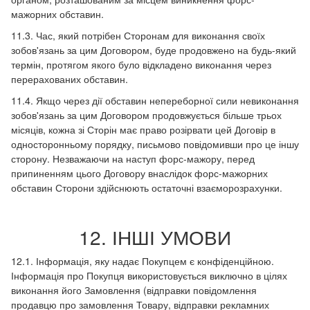
мажорних обставин.
11.3. Час, який потрібен Сторонам для виконання своїх
зобов'язань за цим Договором, буде продовжено на будь-який
термін, протягом якого було відкладено виконання через
перерахованих обставин.
11.4. Якщо через дії обставин непереборної сили невиконання
зобов'язань за цим Договором продовжується більше трьох
місяців, кожна зі Сторін має право розірвати цей Договір в
односторонньому порядку, письмово повідомивши про це іншу
сторону. Незважаючи на наступ форс-мажору, перед
припиненням цього Договору внаслідок форс-мажорних
обставин Сторони здійснюють остаточні взаєморозрахунки.
12. ІНШІ УМОВИ
12.1. Інформація, яку надає Покупцем є конфіденційною.
Інформація про Покупця використовується виключно в цілях
виконання його Замовлення (відправки повідомлення
продавцю про замовлення Товару, відправки рекламних