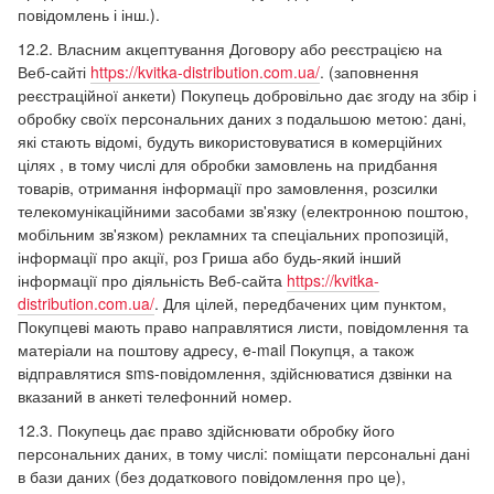
повідомлень і інш.).
12.2. Власним акцептування Договору або реєстрацією на
Веб-сайті
https://kvitka-distribution.com.ua/
. (заповнення
реєстраційної анкети) Покупець добровільно дає згоду на збір і
обробку своїх персональних даних з подальшою метою: дані,
які стають відомі, будуть використовуватися в комерційних
цілях , в тому числі для обробки замовлень на придбання
товарів, отримання інформації про замовлення, розсилки
телекомунікаційними засобами зв'язку (електронною поштою,
мобільним зв'язком) рекламних та спеціальних пропозицій,
інформації про акції, роз Гриша або будь-який інший
інформації про діяльність Веб-сайта
https://kvitka-
distribution.com.ua/
. Для цілей, передбачених цим пунктом,
Покупцеві мають право направлятися листи, повідомлення та
матеріали на поштову адресу, e-mail Покупця, а також
відправлятися sms-повідомлення, здійснюватися дзвінки на
вказаний в анкеті телефонний номер.
12.3. Покупець дає право здійснювати обробку його
персональних даних, в тому числі: поміщати персональні дані
в бази даних (без додаткового повідомлення про це),