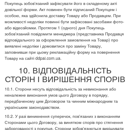
Покупець зобов'язаний зафіксувати його в складеному акті
довільної форми. Акт повинен бути підписаний Покупцем і
особою, яка здійснила доставку Товару або Продавцем. При
можливості недоліки повинні бути зафіксовані засобами фото-
або відеозйомки. Протягом 1 (одного) дня Покупець
зобов'язаний повідомити менеджера (представника Продавця
відповідального за оформлення замовлення на Товар) про
виявлені недоліки і домовитися про заміну Товару,
заповнивши при цьому рекламаційну форму на повернення
Товару на сайті ddpai.com.ua.
10. ВІДПОВІДАЛЬНІСТЬ
СТОРІН І ВИРІШЕННЯ СПОРІВ
10.1. Сторони несуть відповідальність за невиконання або
неналежне виконання умов цього Договору в порядку,
передбаченому цим Договором та чинним міжнародним та
українським законодавством.
10.2. У разі виникнення суперечок, пов'язаних з виконанням
Сторонами цього Договору, за винятком спорів про стягнення
заборгованості з покупця, Сторони зобов'язуються вирішувати