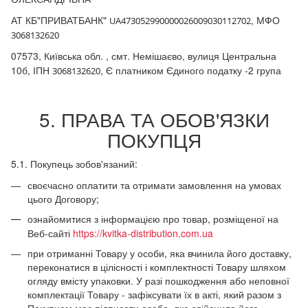
АТ КБ"ПРИВАТБАНК"
, МФО
UA473052990000026009030112702
3068132620
07573, Київська обл. , смт. Немішаєво, вулиця Центральна
10б, ІПН
, Є платником Єдиного податку -2 група
3068132620
5. ПРАВА ТА ОБОВ'ЯЗКИ
ПОКУПЦЯ
5.1. Покупець зобов'язаний:
своєчасно оплатити та отримати замовлення на умовах
цього Договору;
ознайомитися з інформацією про товар, розміщеної на
Веб-сайті
https://kvitka-distribution.com.ua
при отриманні Товару у особи, яка вчинила його доставку,
переконатися в цілісності і комплектності Товару шляхом
огляду вмісту упаковки. У разі пошкодження або неповної
комплектації Товару - зафіксувати їх в акті, який разом з
Покупцем має підписати особа, яка здійснила його