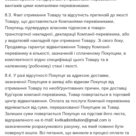
вантажів цими компаніями-перевізниками.
8.3. Факт отримання Товару та відсутність претензій до якості
Товару, що доставляється Компаніями-перевізниками,
Покупець підтверджує власним підписом в товаро-
транспортної накладної, декларації Компанії-перевізника, або
у видатковій накладній при отриманні Товару. Зі свого боку,
Продавець гарантує відвантаження Товару Компанії-
перевізнику в кількості, зазначеній і сплаченому Покупцем, в
комплектності згідно специфікації цього Товару та в
належному (робочому) стані і якості.
8.4. У разі відсутності Покупця за адресою доставки,
зазначеної Покупцем в заявці або відмови Покупця від
отримання Товару по необґрунтованих причин, при доставці
Кур'єром компанії-перевізника, Товар повертається в торговий
центр відвантаження. Оплата за послуги Компанії-перевізника
віднімається від суми, перерахованої Покупцем за Товар.
Залишок суми повертається Покупцю на підставі його листа,
відправленого на e-mail:
із
kvitkadistribution@gmail.com
зазначенням розрахункового рахунку, на який повинні бути
повернуті кошти. Всі питання, що виникли в процесі оплати та