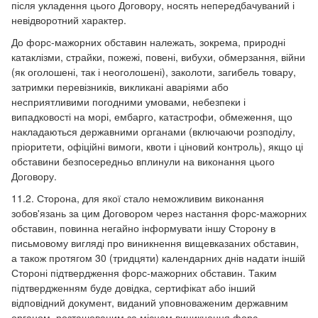
після укладення цього Договору, носять непередбачуваний і
невідворотний характер.
До форс-мажорних обставин належать, зокрема, природні
катаклізми, страйки, пожежі, повені, вибухи, обмерзання, війни
(як оголошені, так і неоголошені), заколоти, загибель товару,
затримки перевізників, викликані аваріями або
несприятливими погодними умовами, небезпеки і
випадковості на морі, ембарго, катастрофи, обмеження, що
накладаються державними органами (включаючи розподілу,
пріоритети, офіційні вимоги, квоти і ціновий контроль), якщо ці
обставини безпосередньо вплинули на виконання цього
Договору.
11.2. Сторона, для якої стало неможливим виконання
зобов'язань за цим Договором через настання форс-мажорних
обставин, повинна негайно інформувати іншу Сторону в
письмовому вигляді про виникнення вищевказаних обставин,
а також протягом 30 (тридцяти) календарних днів надати іншій
Стороні підтвердження форс-мажорних обставин. Таким
підтвердженням буде довідка, сертифікат або інший
відповідний документ, виданий уповноваженим державним
органом, розташованим за місцем виникнення форс-