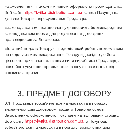
«Замовлення» - належним чином оформлена і розміщена на
Веб-сайті
https://kvitka-distribution.com.ua
заявка Покупця на
купівлю Товарів, адресующаяся Продавцю.
«Законодавство» - встановлені українським або міжнародним
законодавством норми для регулювання договірних
правовідносин за Договором.
«Істотний недолік Товару» - недолік, який робить неможливим
чи недопустимим використання Товару відповідно до його
цільового призначення, виник з вини виробника (Продавця),
після його усунення проявляється знову з незалежних від
споживача причин.
3. ПРЕДМЕТ ДОГОВОРУ
3.1. Продавець зобов'язується на умовах та в порядку,
визначених цим Договором продати Товар на основі
Замовлення, оформленого Покупцем на відповідній сторінці
Веб-сайту
https://kvitka-distribution.com.ua
, а Покупець
зобов'язується на умовах та в порядку, визначених цим