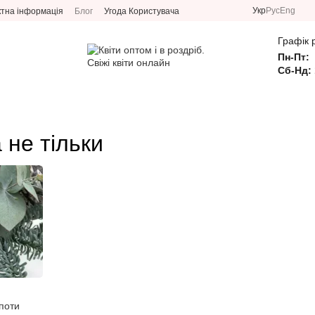
Укр
Рус
Eng
ктна інформація
Блог
Угода Користувача
Графік 
Пн-Пт:
Сб-Нд: 
 не тільки
опоти