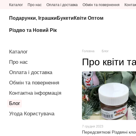
Перейти до основного контенту
Каталог
Про нас
Оплата і доставка
Обмін та повернення
Конта
Подарунки, Іграшки
Букети
Квіти Оптом
Різдво та Новий Рік
Каталог
Головна
Блог
Про квіти та
Про нас
Оплата і доставка
Обмін та повернення
Контактна інформація
Блог
Угода Користувача
7 грудня 2023
Передсвяткові Різдвяні кл