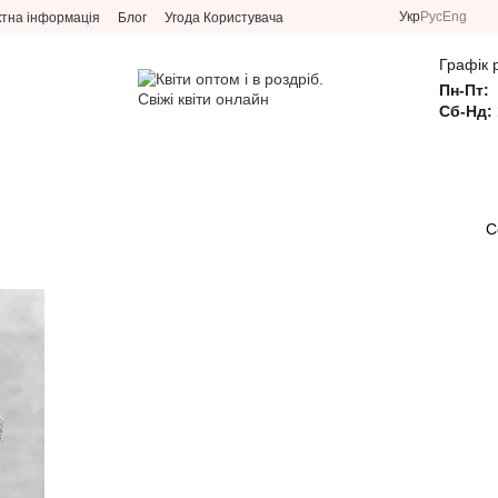
Укр
Рус
Eng
ктна інформація
Блог
Угода Користувача
Графік 
Пн-Пт:
Сб-Нд: 
С