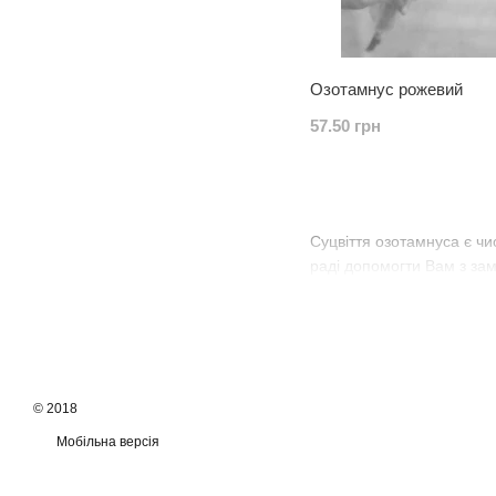
Озотамнус рожевий
57.50 грн
Суцвіття озотамнуса є чи
раді допомогти Вам з за
© 2018
Мобільна версія