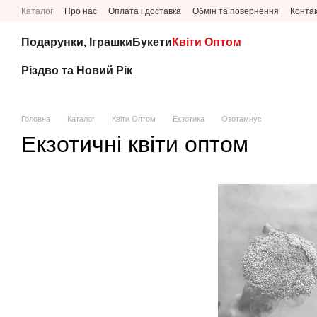
Перейти до основного контенту
Каталог
Про нас
Оплата і доставка
Обмін та повернення
Конта
Подарунки, Іграшки
Букети
Квіти Оптом
Різдво та Новий Рік
Головна
Каталог
Квіти Оптом
Екзотика
Озотамнус
Екзотичні квіти оптом