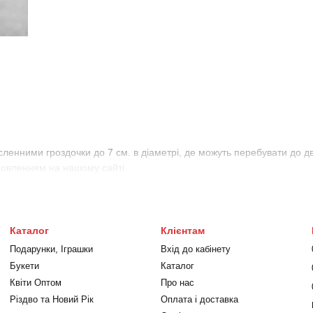
сленними гроздочки до 7 см. в діаметрі, де можуть перебувати до д
мовленням на нашому сайті.
Каталог
Клієнтам
Подарунки, Іграшки
Вхід до кабінету
Букети
Каталог
Квіти Оптом
Про нас
Різдво та Новий Рік
Оплата і доставка