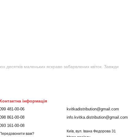
вох десятків маленьких яскраво забарвлених квіток. Завжди
Контактна інформація
099 481-00-06
kvitkadistribution@gmail.com
098 861-00-08
info.kvitka.distribution@gmail.com
093 161-00-08
Київ, вул. Івана Федорова 31
Передзвонити вам?