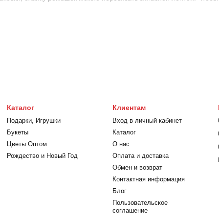
ым и романтичным презентом можно зимой,и летом. Если вы решил
именте всегда свежие цветы!
Каталог
Клиентам
Подарки, Игрушки
Вход в личный кабинет
Букеты
Каталог
Цветы Оптом
О нас
Рождество и Новый Год
Оплата и доставка
Обмен и возврат
Контактная информация
Блог
Пользовательское
соглашение