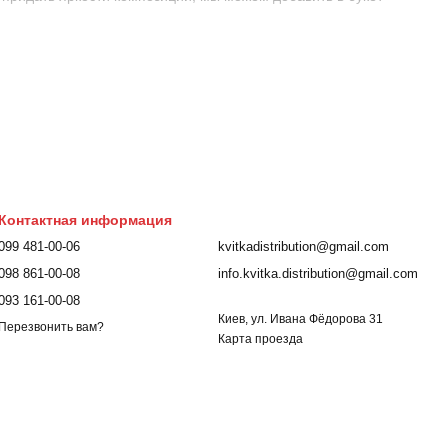
и подарить букет из ромашек, купите его в нашем интернет-
Контактная информация
099 481-00-06
kvitkadistribution@gmail.com
098 861-00-08
info.kvitka.distribution@gmail.com
093 161-00-08
Киев, ул. Ивана Фёдорова 31
Перезвонить вам?
Карта проезда