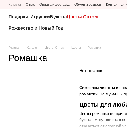
Перейти к основному контенту
Каталог
О нас
Оплата и доставка
Обмен и возврат
Контактная
Подарки, Игрушки
Букеты
Цветы Оптом
Рождество и Новый Год
Главная
Каталог
Цветы Оптом
Цветы
Ромашка
Ромашка
Нет товаров
Символом чистоты и неви
романтичные мужчины пр
Цветы для лю
Цветы ромашки не принят
букетах могут сочетатьс
отказаться от сложной у