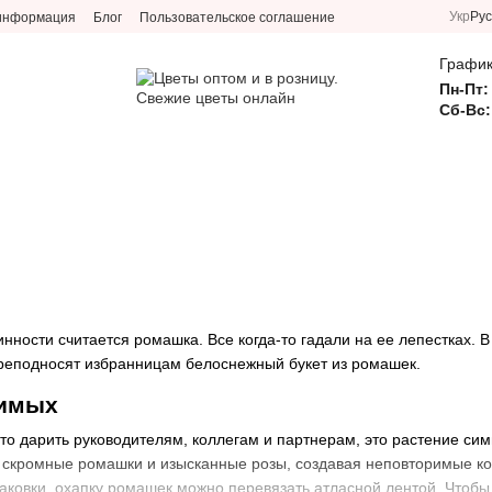
Укр
Рус
 информация
Блог
Пользовательское соглашение
График
Пн-Пт:
Сб-Вс:
нности считается ромашка. Все когда-то гадали на ее лепестках. 
еподносят избранницам белоснежный букет из ромашек.
бимых
о дарить руководителям, коллегам и партнерам, это растение си
я скромные ромашки и изысканные розы, создавая неповторимые ко
паковки, охапку ромашек можно перевязать атласной лентой. Чтобы