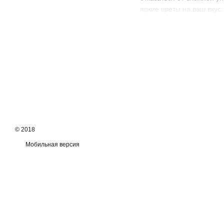
яркие цветы на ваш вкус:
васильки;
герберы;
хризантемы;
подсолнухи.
Порадовать близких нежн
магазине. У нас в ассорт
© 2018
Мобильная версия