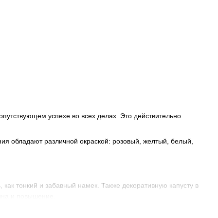
опутствующем успехе во всех делах. Это действительно
ия обладают различной окраской: розовый, желтый, белый,
как тонкий и забавный намек. Также декоративную капусту в
щина и повышение.
уга и т.д. Необычный внешний вид декоративной капусты