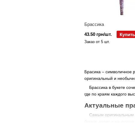
Брассика
43.50 грн/шт.
Купить
Заказ от 5 шт.
Брасика – символичное р
оригинальный и необычн
Брассика в букете сочет
где по краям каждого вы
Актуальные пра
Самым оригинальным вари
букете дарят и на други
Независимо от повода, 