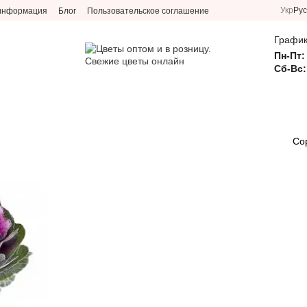
Укр
Рус
 информация
Блог
Пользовательское соглашение
График
Пн-Пт:
Сб-Вс:
Со