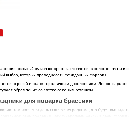
астение, скрытый смысл которого заключается в полноте жизни и с
ый выбор, который преподнесет неожиданный сюрприз.
ается с розой и станет органичным дополнением. Лепестки растен
ступает обрамление со светло-зеленым оттенком.
здники для подарка брассики
антом является день выписки из роддома, что будет выглядеть, 
е праздники: день рождения, международный женский день, годов
подарку обрадуются мамы, папы, любимая девушка, бабушка, подр