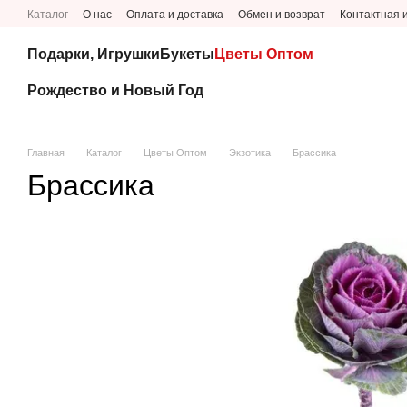
Перейти к основному контенту
Каталог
О нас
Оплата и доставка
Обмен и возврат
Контактная
Подарки, Игрушки
Букеты
Цветы Оптом
Рождество и Новый Год
Главная
Каталог
Цветы Оптом
Экзотика
Брассика
Брассика