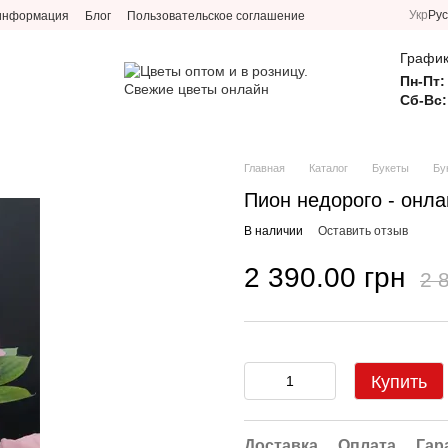
Укр
Рус
 информация
Блог
Пользовательское соглашение
График
Пн-Пт:
Сб-Вс:
Главная
Каталог
Букеты
Бу
Пион недорого - онла
В наличии
Оставить отзыв
2 390.00 грн
2 
Купить
Доставка
Оплата
Гар