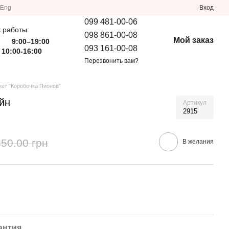
Eng
Вход
099 481-00-06
 работы:
098 861-00-08
Мой заказ
9:00–19:00
093 161-00-08
 10:00-16:00
Перезвонить вам?
кет "Коробочка Пионов"
йн
Артикул
2915
850.00 грн
В желания
антия